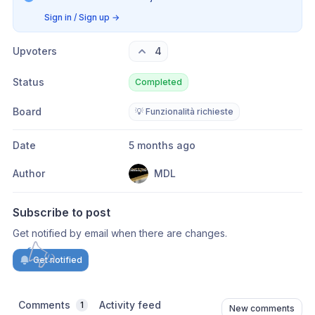
Sign in / Sign up
→
Upvoters
4
Status
Completed
Board
💡 Funzionalità richieste
Date
5 months ago
Author
MDL
Subscribe to post
Get notified by email when there are changes.
Get notified
Comments
Activity feed
1
New comments