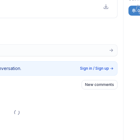
G
nversation.
Sign in / Sign up
→
New comments