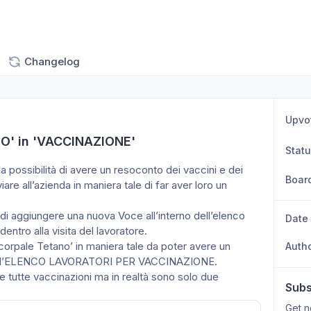
Changelog
Upvo
NO' in 'VACCINAZIONE'
Stat
a possibilità di avere un resoconto dei vaccini e dei 
Boar
viare all’azienda in maniera tale di far aver loro un 
à di aggiungere una nuova Voce all’interno dell’elenco 
Date
dentro alla visita del lavoratore.
icorpale Tetano’ in maniera tale da poter avere un 
Auth
mpo l’ELENCO LAVORATORI PER VACCINAZIONE. 
 tutte vaccinazioni ma in realtà sono solo due 
Subs
Get n