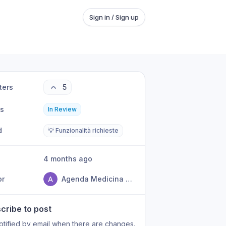
Sign in / Sign up
ters
5
us
In Review
d
💡 Funzionalità richieste
4 months ago
or
Agenda Medicina Studio LARS
cribe to post
otified by email when there are changes.